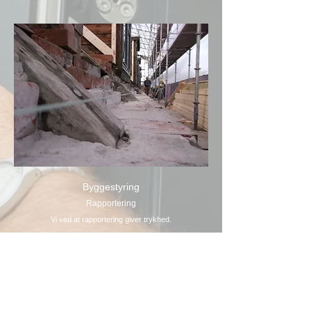
Byggestyring
Rapportering
Vi ved at rapportering giver trykhed.
Så vi udfører referater, billeddokumentation,
aftalegrundlag og kontrakter, så bygherren kan føle
overblik uden at være der selv.
Vi har fokus på at være præsentable og
imødekommende, så vi kan begå os hvor som helst.
Byggestyringen er ikke kun opfølgning på selve
byggepladsen, men bla. også afholdelse af