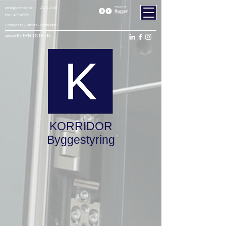
post@korridor.dk
2623 2338
cvr.:
42738999
Entrepriser - Tømrer - Konsulent
www.KORRIDOR.dk
KORRIDOR
Byggestyring