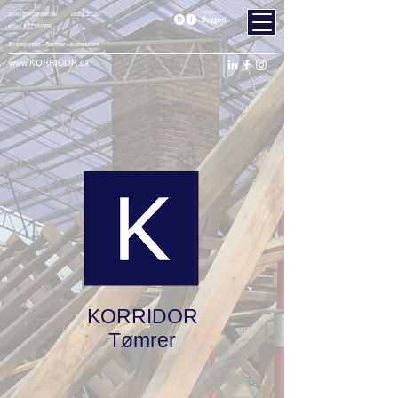
post@korridor.dk
2623 2338
cvr.:
42738999
Entrepriser - Tømrer - Konsulent
www.KORRIDOR.dk
KORRIDOR
Tømrer